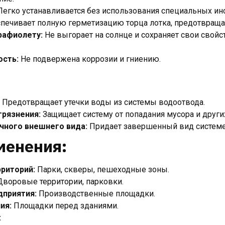
егко устанавливается без использования специальных ин
печивает полную герметизацию торца лотка, предотвращая
рафиолету:
Не выгорает на солнце и сохраняет свои свойс
ость:
Не подвержена коррозии и гниению.
Предотвращает утечки воды из системы водоотвода.
рязнения:
Защищает систему от попадания мусора и других
чного внешнего вида:
Придает завершенный вид системе
менения:
рриторий:
Парки, скверы, пешеходные зоны.
воровые территории, парковки.
приятия:
Производственные площадки.
ия:
Площадки перед зданиями.
: