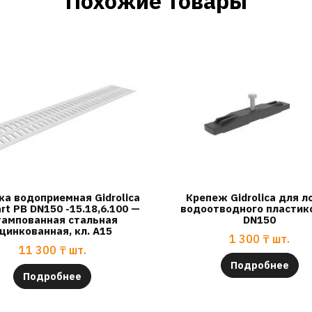
Похожие товары
а водоприемная Gidrolica
Крепеж Gidrolica для л
rt РВ DN150 -15.18,6.100 —
водоотводного пластик
ампованная стальная
DN150
цинкованная, кл. А15
1 300
₸
шт.
11 300
₸
шт.
Подробнее
Подробнее