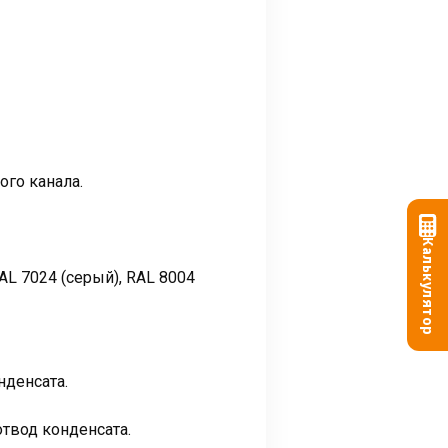
го канала.
Калькулятор
AL 7024 (серый), RAL 8004
нденсата.
твод конденсата.