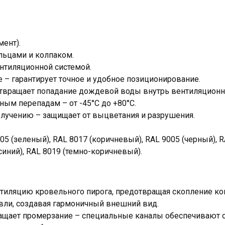
ент).
льцами и колпаком.
ентиляционной системой.
 – гарантирует точное и удобное позиционирование.
твращает попадание дождевой воды внутрь вентиляционно
ным перепадам – от -45°С до +80°С.
злучению – защищает от выцветания и разрушения.
05 (зеленый), RAL 8017 (коричневый), RAL 9005 (черный), R
синий), RAL 8019 (темно-коричневый).
тиляцию кровельного пирога, предотвращая скопление ко
овли, создавая гармоничный внешний вид.
ащает промерзание – специальные каналы обеспечивают о