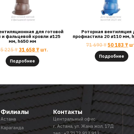
ентиляционная для готовой
Роторная вентиляция 
 и фальцевой кровли ø125
профнастила 20 ø110 мм, 
мм, h650 мм
71 690
₸
50 183
₸
ш
45 225
₸
31 658
₸
шт.
Подробнее
Подробнее
Филиалы
Контакты
Астана
Центральный офис
г. Астана, ул. Жана жол, 17Д
Караганда
тел.:
+7 7172 912 912