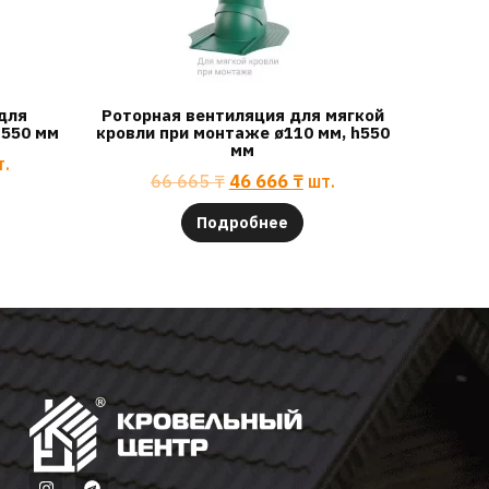
для
Роторная вентиляция для мягкой
h550 мм
кровли при монтаже ø110 мм, h550
мм
т.
66 665
₸
46 666
₸
шт.
Подробнее