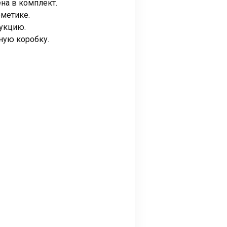
на в комплект.
рметике.
рукцию.
ную коробку.