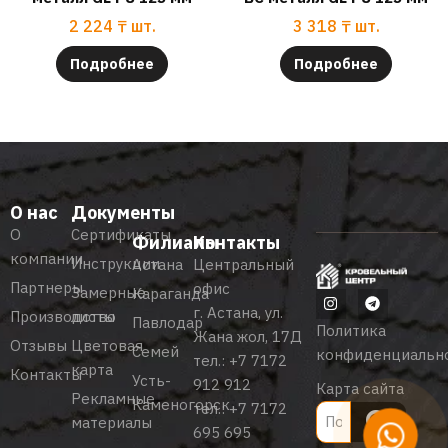
2 224
₸
шт.
3 318
₸
шт.
Подробнее
Подробнее
О нас
Документы
О
Сертификаты
Филиалы
Контакты
компании
Инструкции
Астана
Центральный
Партнеры
офис
Замерные
Караганда
г. Астана, ул.
Производство
листы
Павлодар
Политика
Жана жол, 17Д
Отзывы
Цветовая
Семей
конфиденциальн
тел.:
+7 7172
карта
Контакты
Усть-
912 912
Карта сайта
Рекламные
Каменогорск
тел.:
+7 7172
материалы
695 695