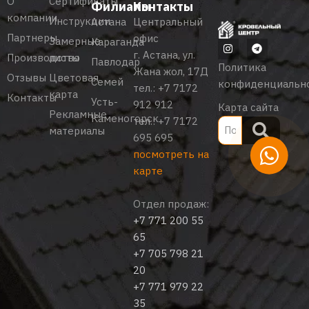
О
Сертификаты
Филиалы
Контакты
компании
Инструкции
Астана
Центральный
Партнеры
офис
Замерные
Караганда
г. Астана, ул.
Производство
листы
Павлодар
Политика
Жана жол, 17Д
Отзывы
Цветовая
Семей
конфиденциальн
тел.:
+7 7172
карта
Контакты
Усть-
912 912
Карта сайта
Рекламные
Каменогорск
тел.:
+7 7172
материалы
695 695
посмотреть на
карте
Отдел продаж:
+7 771 200 55
65
+7 705 798 21
20
+7 771 979 22
35