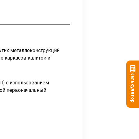
ругих металлоконструкций
же каркасов калиток и
Калькулятор
ПП) с использованием
вой первоначальный