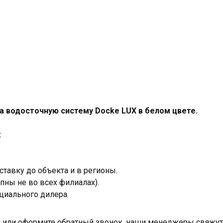
а водосточную систему Docke LUX в белом цвете.
:
тавку до объекта и в регионы.
пны не во всех филиалах).
циального дилера.
ку или оформите обратный звонок, наши менеджеры свяжут