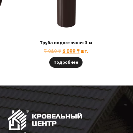
Труба водосточная 3 м
7 010
₸
6 099
₸
шт.
Подробнее