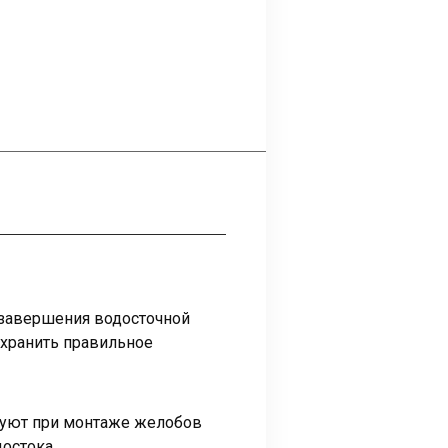
 завершения водосточной
охранить правильное
ьзуют при монтаже желобов
остока.