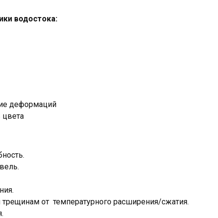
ики водостока:
твие деформаций
ь цвета
бность.
вель.
ния.
 трещинам от температурного расширения/сжатия.
.