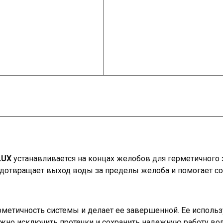
LUX
устанавливается на концах желобов для герметичного
едотвращает выход воды за пределы желоба и помогает с
рметичность системы и делает ее завершенной. Ее испол
важно исключить протечки и сохранить надежную работу вод