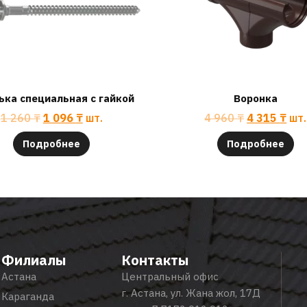
ка специальная с гайкой
Воронка
1 260
₸
1 096
₸
шт.
4 960
₸
4 315
₸
шт.
Подробнее
Подробнее
Филиалы
Контакты
Астана
Центральный офис
г. Астана, ул. Жана жол, 17Д
Караганда