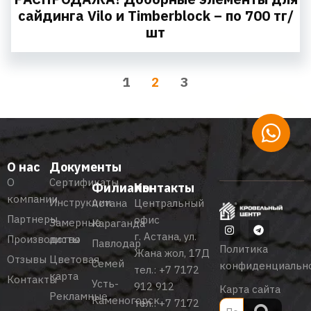
сайдинга Vilo и Timberblock – по 700 тг/
шт
1
3
2
О нас
Документы
О
Сертификаты
Филиалы
Контакты
компании
Инструкции
Астана
Центральный
Партнеры
офис
Замерные
Караганда
г. Астана, ул.
Производство
листы
Павлодар
Политика
Жана жол, 17Д
Отзывы
Цветовая
Семей
конфиденциальн
тел.:
+7 7172
карта
Контакты
Усть-
912 912
Карта сайта
Рекламные
Каменогорск
тел.:
+7 7172