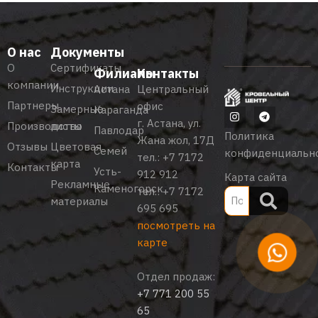
О нас
Документы
О
Сертификаты
Филиалы
Контакты
компании
Инструкции
Астана
Центральный
Партнеры
офис
Замерные
Караганда
г. Астана, ул.
Производство
листы
Павлодар
Политика
Жана жол, 17Д
Отзывы
Цветовая
Семей
конфиденциальн
тел.:
+7 7172
карта
Контакты
Усть-
912 912
Карта сайта
Рекламные
Каменогорск
тел.:
+7 7172
материалы
695 695
посмотреть на
карте
Отдел продаж:
+7 771 200 55
65