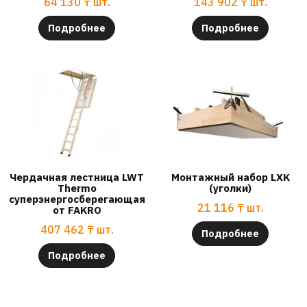
64 130
₸
шт.
143 902
₸
шт.
Подробнее
Подробнее
Чердачная лестница LWT
Монтажный набор LXK
Thermo
(уголки)
суперэнергосберегающая
21 116
₸
шт.
от FAKRO
407 462
₸
шт.
Подробнее
Подробнее