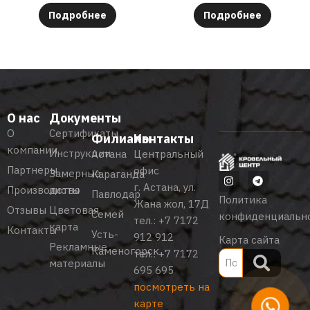
Подробнее
Подробнее
О нас
Документы
О
Сертификаты
Филиалы
Контакты
компании
Инструкции
Астана
Центральный
Партнеры
офис
Замерные
Караганда
г. Астана, ул.
Производство
листы
Павлодар
Политика
Жана жол, 17Д
Отзывы
Цветовая
Семей
конфиденциальн
тел.:
+7 7172
карта
Контакты
Усть-
912 912
Карта сайта
Рекламные
Каменогорск
тел.:
+7 7172
материалы
695 695
посмотреть на
карте