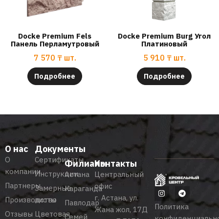
Docke Premium Fels
Docke Premium Burg Угол
Панель Перламутровый
Платиновый
7 570
₸
шт.
5 910
₸
шт.
Подробнее
Подробнее
О нас
Документы
О
Сертификаты
Филиалы
Контакты
компании
Инструкции
Астана
Центральный
Партнеры
офис
Замерные
Караганда
г. Астана, ул.
Производство
листы
Павлодар
Политика
Жана жол, 17Д
Отзывы
Цветовая
Семей
конфиденциальн