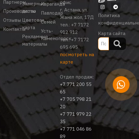
Партнеры
офис
Замерные
Караганда
г. Астана, ул.
Производство
листы
Павлодар
Политика
Жана жол, 17Д
Отзывы
Цветовая
Семей
конфиденциальн
тел.:
+7 7172
карта
Контакты
Усть-
912 912
Карта сайта
Рекламные
Каменогорск
тел.:
+7 7172
материалы
695 695
посмотреть на
карте
Отдел продаж:
+7 771 200 55
65
+7 705 798 21
20
+7 771 979 22
35
+7 771 046 86
89