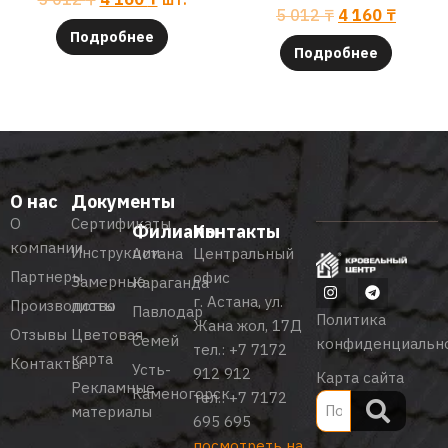
5 012
₸
4 160
₸
Подробнее
Подробнее
О нас
Документы
О
Сертификаты
Филиалы
Контакты
компании
Инструкции
Астана
Центральный
Партнеры
офис
Замерные
Караганда
г. Астана, ул.
Производство
листы
Павлодар
Политика
Жана жол, 17Д
Отзывы
Цветовая
Семей
конфиденциальн
тел.:
+7 7172
карта
Контакты
Усть-
912 912
Карта сайта
Рекламные
Каменогорск
тел.:
+7 7172
материалы
695 695
посмотреть на