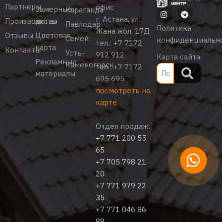
Партнеры
офис
Замерные
Караганда
г. Астана, ул.
Производство
листы
Павлодар
Политика
Жана жол, 17Д
Отзывы
Цветовая
Семей
конфиденциальн
тел.:
+7 7172
карта
Контакты
Усть-
912 912
Карта сайта
Рекламные
Каменогорск
тел.:
+7 7172
материалы
695 695
посмотреть на
карте
Отдел продаж:
+7 771 200 55
65
+7 705 798 21
20
+7 771 979 22
35
+7 771 046 86
89