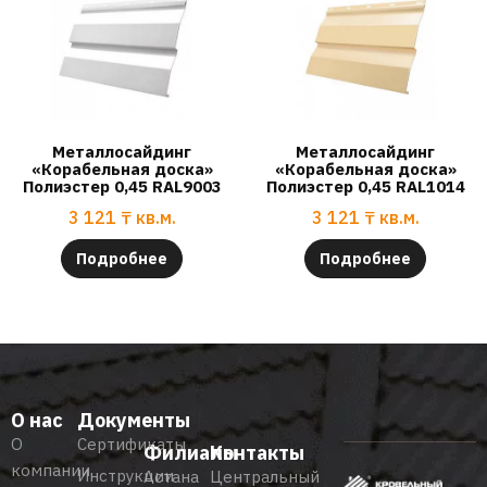
Металлосайдинг
Металлосайдинг
«Корабельная доска»
«Корабельная доска»
Полиэстер 0,45 RAL9003
Полиэстер 0,45 RAL1014
3 121
₸
кв.м.
3 121
₸
кв.м.
Подробнее
Подробнее
О нас
Документы
О
Сертификаты
Филиалы
Контакты
компании
Инструкции
Астана
Центральный