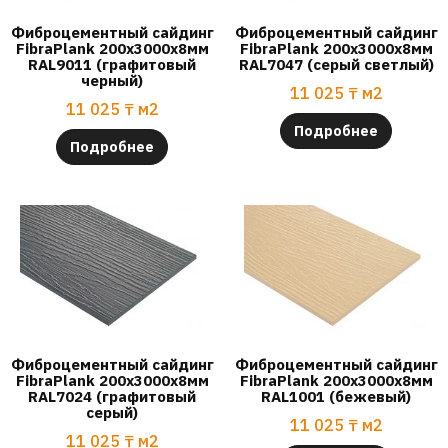
Фиброцементный сайдинг
Фиброцементный сайдинг
FibraPlank 200х3000х8мм
FibraPlank 200х3000х8мм
RAL9011 (графитовый
RAL7047 (серый светлый)
черный)
11 025
₸
м2
11 025
₸
м2
Подробнее
Подробнее
Фиброцементный сайдинг
Фиброцементный сайдинг
FibraPlank 200х3000х8мм
FibraPlank 200х3000х8мм
RAL7024 (графитовый
RAL1001 (бежевый)
серый)
11 025
₸
м2
11 025
₸
м2