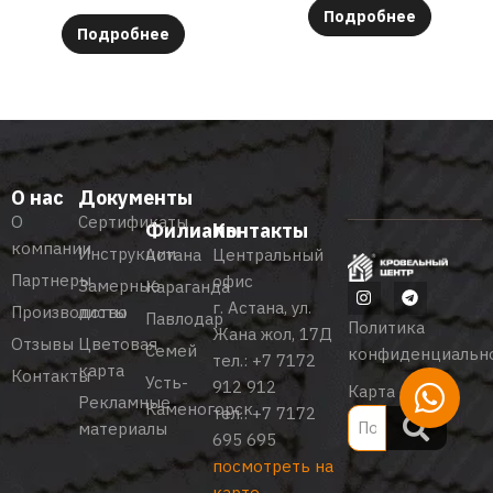
Подробнее
Подробнее
О нас
Документы
О
Сертификаты
Филиалы
Контакты
компании
Инструкции
Астана
Центральный
Партнеры
офис
Замерные
Караганда
г. Астана, ул.
Производство
листы
Павлодар
Политика
Жана жол, 17Д
Отзывы
Цветовая
Семей
конфиденциальн
тел.:
+7 7172
карта
Контакты
Усть-
912 912
Карта сайта
Рекламные
Каменогорск
тел.:
+7 7172
материалы
695 695
посмотреть на
карте