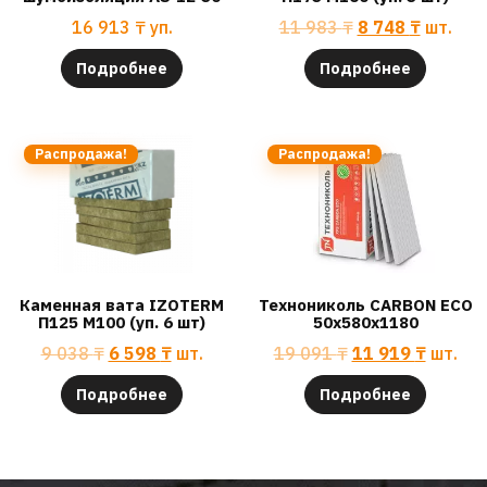
16 913
₸
уп.
11 983
₸
8 748
₸
шт.
Подробнее
Подробнее
Распродажа!
Распродажа!
Каменная вата IZOTERM
Технониколь CARBON ECO
П125 М100 (уп. 6 шт)
50х580х1180
9 038
₸
6 598
₸
шт.
19 091
₸
11 919
₸
шт.
Подробнее
Подробнее