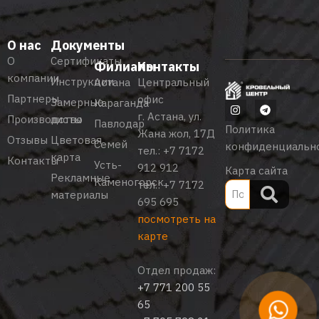
О нас
Документы
О
Сертификаты
Филиалы
Контакты
компании
Инструкции
Астана
Центральный
Партнеры
офис
Замерные
Караганда
г. Астана, ул.
Производство
листы
Павлодар
Политика
Жана жол, 17Д
Отзывы
Цветовая
Семей
конфиденциальн
тел.:
+7 7172
карта
Контакты
Усть-
912 912
Карта сайта
Рекламные
Каменогорск
тел.:
+7 7172
материалы
695 695
посмотреть на
карте
Отдел продаж:
+7 771 200 55
65