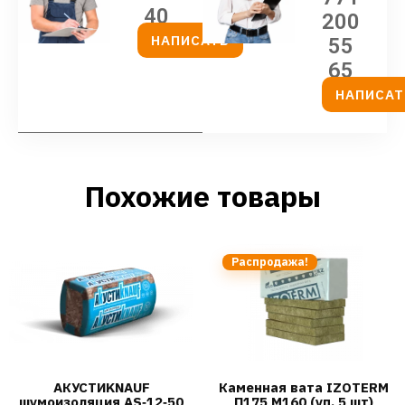
40
200
НАПИСАТЬ
55
65
НАПИСАТ
Похожие товары
Распродажа!
АКУСТИKNAUF
Каменная вата IZOTERM
шумоизоляция AS‐12‐50
П175 М160 (уп. 5 шт)