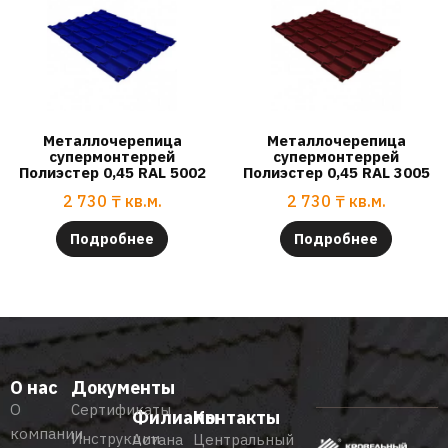
Металлочерепица
Металлочерепица
супермонтеррей
супермонтеррей
Полиэстер 0,45 RAL 5002
Полиэстер 0,45 RAL 3005
2 730
₸
кв.м.
2 730
₸
кв.м.
Подробнее
Подробнее
О нас
Документы
О
Сертификаты
Филиалы
Контакты
компании
Инструкции
Астана
Центральный