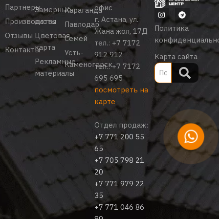
Партнеры
офис
Замерные
Караганда
г. Астана, ул.
Производство
листы
Павлодар
Политика
Жана жол, 17Д
Отзывы
Цветовая
Семей
конфиденциальн
тел.:
+7 7172
карта
Контакты
Усть-
912 912
Карта сайта
Рекламные
Каменогорск
тел.:
+7 7172
материалы
695 695
посмотреть на
карте
Отдел продаж:
+7 771 200 55
65
+7 705 798 21
20
+7 771 979 22
35
+7 771 046 86
89