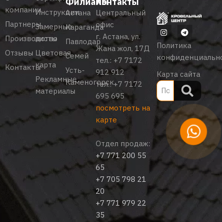
Филиалы
Контакты
компании
Инструкции
Астана
Центральный
Партнеры
офис
Замерные
Караганда
г. Астана, ул.
Производство
листы
Павлодар
Политика
Жана жол, 17Д
Отзывы
Цветовая
Семей
конфиденциальн
тел.:
+7 7172
карта
Контакты
Усть-
912 912
Карта сайта
Рекламные
Каменогорск
тел.:
+7 7172
материалы
695 695
посмотреть на
карте
Отдел продаж:
+7 771 200 55
65
+7 705 798 21
20
+7 771 979 22
35