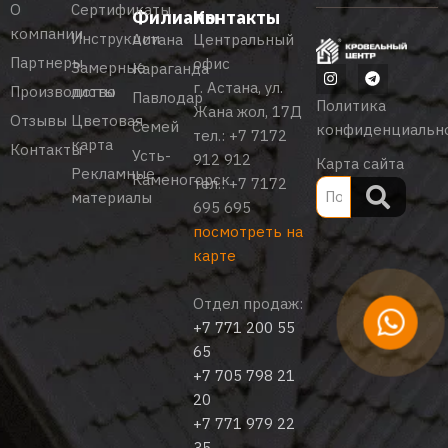
О
Сертификаты
Филиалы
Контакты
компании
Инструкции
Астана
Центральный
Партнеры
офис
Замерные
Караганда
г. Астана, ул.
Производство
листы
Павлодар
Политика
Жана жол, 17Д
Отзывы
Цветовая
Семей
конфиденциальн
тел.:
+7 7172
карта
Контакты
Усть-
912 912
Карта сайта
Рекламные
Каменогорск
тел.:
+7 7172
материалы
695 695
посмотреть на
карте
Отдел продаж:
+7 771 200 55
65
+7 705 798 21
20
+7 771 979 22
35