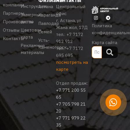
Филиалы
Контакты
компании
Инструкции
Астана
Центральный
Партнеры
офис
Замерные
Караганда
г. Астана, ул.
Производство
листы
Павлодар
Политика
Жана жол, 17Д
Отзывы
Цветовая
Семей
конфиденциальн
тел.:
+7 7172
карта
Контакты
Усть-
912 912
Карта сайта
Рекламные
Каменогорск
тел.:
+7 7172
материалы
695 695
посмотреть на
карте
Отдел продаж:
+7 771 200 55
65
+7 705 798 21
20
+7 771 979 22
35