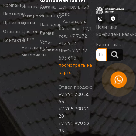
Филиалы
Контакты
компании
Инструкции
Астана
Центральный
Партнеры
офис
Замерные
Караганда
г. Астана, ул.
Производство
листы
Павлодар
Политика
Жана жол, 17Д
Отзывы
Цветовая
Семей
конфиденциальн
тел.:
+7 7172
карта
Контакты
Усть-
912 912
Карта сайта
Рекламные
Каменогорск
тел.:
+7 7172
материалы
695 695
посмотреть на
карте
Отдел продаж:
+7 771 200 55
65
+7 705 798 21
20
+7 771 979 22
35