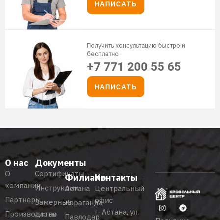
НАПИСАТЬ
Получить консультацию быстро и
бесплатно
+7 771 200 55 65
НАПИСАТЬ
О нас
Документы
О
Сертификаты
Филиалы
Контакты
компании
Инструкции
Астана
Центральный
Партнеры
офис
Замерные
Караганда
г. Астана, ул.
Производство
листы
Павлодар