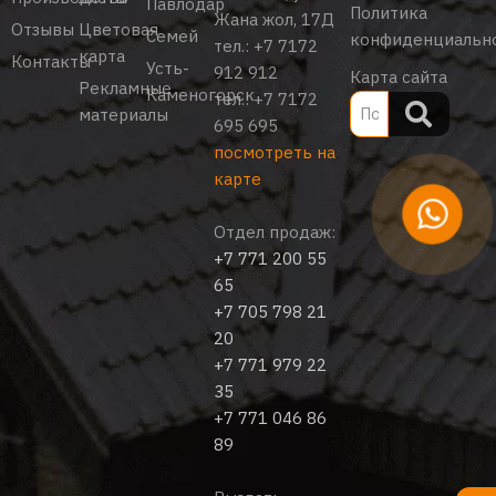
Павлодар
Политика
Жана жол, 17Д
Отзывы
Цветовая
Семей
конфиденциальн
тел.:
+7 7172
карта
Контакты
Усть-
912 912
Карта сайта
Рекламные
Каменогорск
тел.:
+7 7172
материалы
695 695
посмотреть на
карте
Отдел продаж:
+7 771 200 55
65
+7 705 798 21
20
+7 771 979 22
35
+7 771 046 86
89