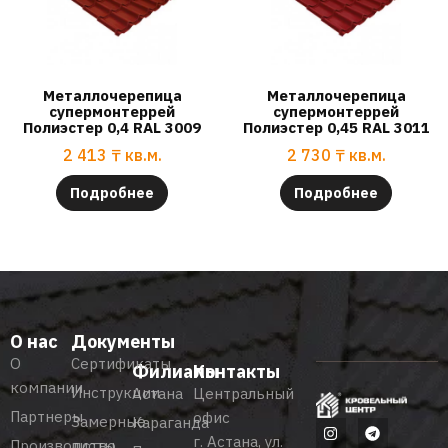
Металлочерепица
Металлочерепица
супермонтеррей
супермонтеррей
Полиэстер 0,4 RAL 3009
Полиэстер 0,45 RAL 3011
2 413
₸
кв.м.
2 730
₸
кв.м.
Подробнее
Подробнее
О нас
Документы
О
Сертификаты
Филиалы
Контакты
компании
Инструкции
Астана
Центральный
Партнеры
офис
Замерные
Караганда
г. Астана, ул.
Производство
листы