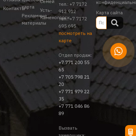
Семей
конфиденциальн
тел.:
+7 7172
карта
Контакты
Усть-
912 912
Карта сайта
Рекламные
Каменогорск
тел.:
+7 7172
материалы
695 695
посмотреть на
карте
Отдел продаж:
+7 771 200 55
65
+7 705 798 21
20
+7 771 979 22
35
+7 771 046 86
89
Вызвать
замерщика: