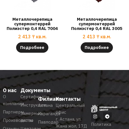
Металлочерепица
Металлочерепица
супермонтеррей
супермонтеррей
Полиэстер 0,4 RAL 7004
Полиэстер 0,4 RAL 3005
2 413
₸
кв.м.
2 413
₸
кв.м.
Подробнее
Подробнее
О нас
Документы
О
Сертификаты
Филиалы
Контакты
компании
Инструкции
Астана
Центральный
Партнеры
офис
Замерные
Караганда
г. Астана, ул.
Производство
листы
Павлодар
Политика
Жана жол, 17Д
Отзывы
Цветовая