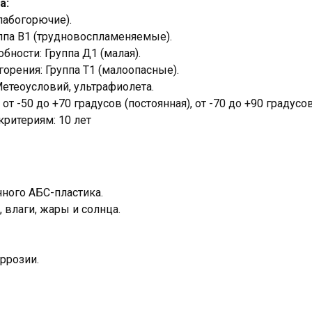
а:
лабогорючие).
ппа В1 (трудновоспламеняемые).
ности: Группа Д1 (малая).
горения: Группа Т1 (малоопасные).
етеоусловий, ультрафиолета.
от -50 до +70 градусов (постоянная), от -70 до +90 градусо
ритериям: 10 лет
ного АБС-пластика.
 влаги, жары и солнца.
ррозии.