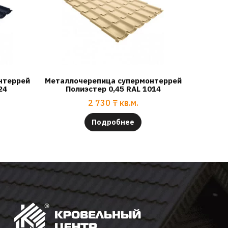
нтеррей
Металлочерепица супермонтеррей
24
Полиэстер 0,45 RAL 1014
2 730
₸
кв.м.
Подробнее