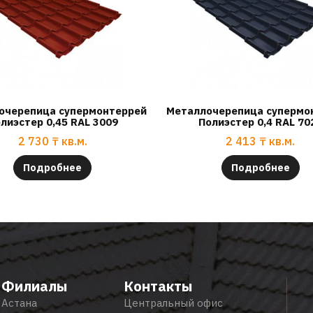
очерепица супермонтеррей
Металлочерепица супермо
лиэстер 0,45 RAL 3009
Полиэстер 0,4 RAL 70
2 730
₸
кв.м.
2 413
₸
кв.м.
Подробнее
Подробнее
Филиалы
Контакты
Астана
Центральный офис