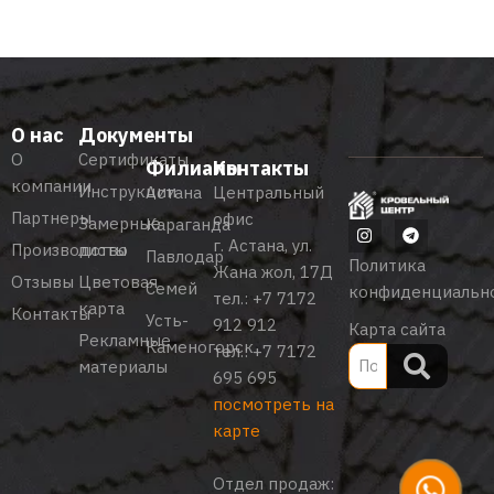
О нас
Документы
О
Сертификаты
Филиалы
Контакты
компании
Инструкции
Астана
Центральный
Партнеры
офис
Замерные
Караганда
г. Астана, ул.
Производство
листы
Павлодар
Политика
Жана жол, 17Д
Отзывы
Цветовая
Семей
конфиденциальн
тел.:
+7 7172
карта
Контакты
Усть-
912 912
Карта сайта
Рекламные
Каменогорск
тел.:
+7 7172
материалы
695 695
посмотреть на
карте
Отдел продаж: