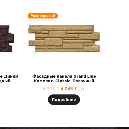
Распродажа!
ne Дикий
Фасадные панели Grand Line
адный
Камелот. Classic. Песочный
4 873
₸
4 045
₸
шт.
Подробнее