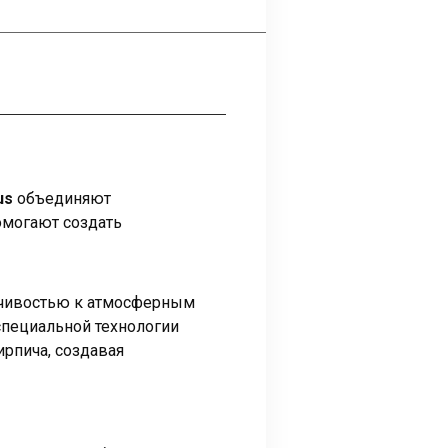
us
объединяют
омогают создать
ойчивостью к атмосферным
специальной технологии
ирпича, создавая