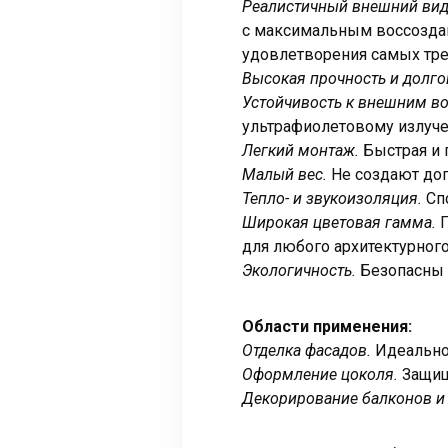
Реалистичный внешний ви
с максимальным воссоздан
удовлетворения самых тре
Высокая прочность и долго
Устойчивость к внешним в
ультрафиолетовому излуч
Легкий монтаж.
Быстрая и п
Малый вес.
Не создают доп
Тепло- и звукоизоляция.
Сп
Широкая цветовая гамма.
П
для любого архитектурного
Экологичность.
Безопасны 
Области применения:
Отделка фасадов.
Идеально
Оформление цоколя.
Защищ
Декорирование балконов и