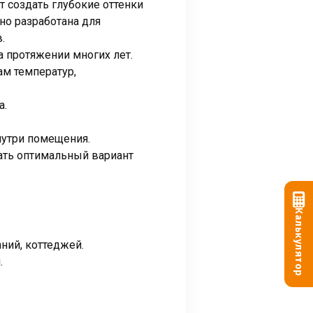
т создать глубокие оттенки
о разработана для
.
 протяжении многих лет.
м температур,
а.
нутри помещения.
ать оптимальный вариант
Калькулятор
ний, коттеджей.
.