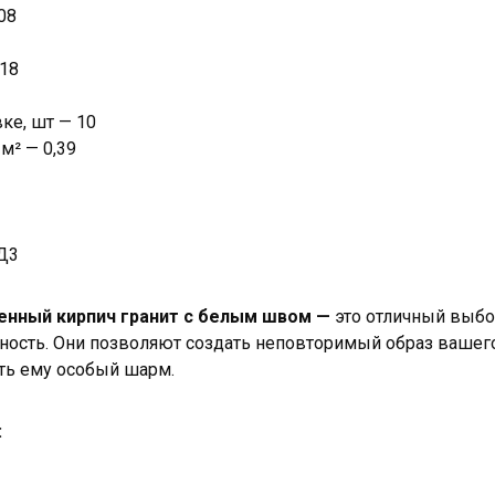
08
418
ке, шт — 10
м² — 0,39
Д3
енный кирпич гранит с белым швом —
это отличный выбор
чность. Они позволяют создать неповторимый образ вашего
ть ему особый шарм.
: