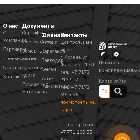
О нас
Документы
О
Сертификаты
Филиалы
Контакты
компании
Инструкции
Астана
Центральный
Партнеры
офис
Замерные
Караганда
г. Астана, ул.
Производство
листы
Павлодар
Политика
Жана жол, 17Д
Отзывы
Цветовая
Семей
конфиденциальн
тел.:
+7 7172
карта
Контакты
Усть-
912 912
Карта сайта
Рекламные
Каменогорск
тел.:
+7 7172
материалы
695 695
посмотреть на
карте
Отдел продаж:
+7 771 200 55
65