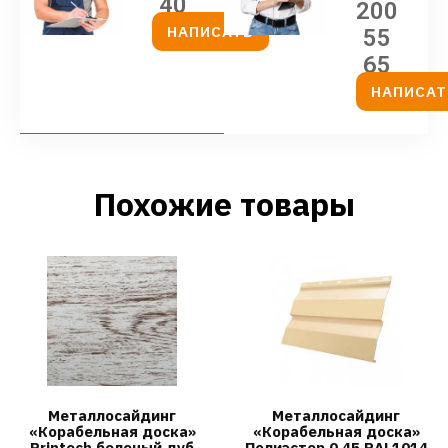
40
200
НАПИСАТЬ
55
65
НАПИСАТ
Похожие товары
Металлосайдинг
Металлосайдинг
«Корабельная доска»
«Корабельная доска»
Printech беленый дуб
Полиэстер 0,45 RAL1014