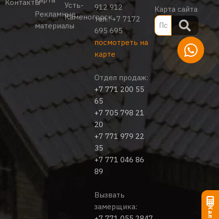
Контакты
Усть-
912 912
Карта сайта
Рекламные
Каменогорск
тел.:
+7 7172
материалы
695 695
посмотреть на
карте
Отдел продаж:
+7 771 200 55
65
+7 705 798 21
20
+7 771 979 22
35
+7 771 046 86
89
Вызвать
замерщика:
+7 771 055 2847