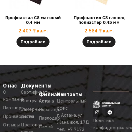
Профнастил С8 матовый
Профнастил С8 глянец
0,4 мм
полиэстер 0,45 мм
2 407
₸
кв.м.
2 584
₸
кв.м.
Подробнее
Подробнее
О нас
Документы
О
Сертификаты
Филиалы
Контакты
компании
Инструкции
Астана
Центральный
Партнеры
офис
Замерные
Караганда
г. Астана, ул.
Производство
листы
Павлодар
Политика
Жана жол, 17Д
Отзывы
Цветовая
Семей
конфиденциальн
тел.:
+7 7172
карта