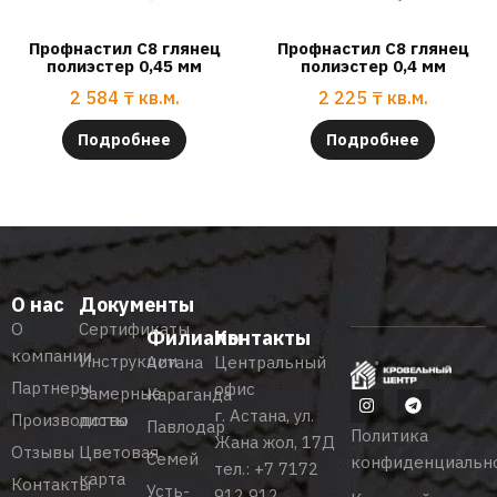
Профнастил С8 глянец
Профнастил С8 глянец
полиэстер 0,45 мм
полиэстер 0,4 мм
2 584
₸
кв.м.
2 225
₸
кв.м.
Подробнее
Подробнее
О нас
Документы
О
Сертификаты
Филиалы
Контакты
компании
Инструкции
Астана
Центральный
Партнеры
офис
Замерные
Караганда
г. Астана, ул.
Производство
листы
Павлодар
Политика
Жана жол, 17Д
Отзывы
Цветовая
Семей
конфиденциальн
тел.:
+7 7172
карта
Контакты
Усть-
912 912