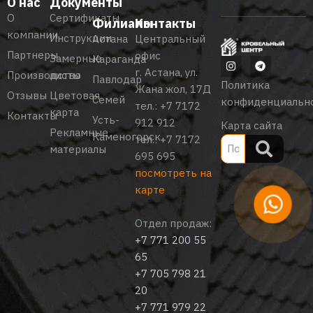
О нас
Документы
О
Сертификаты
Филиалы
Контакты
компании
Инструкции
Астана
Центральный
Партнеры
офис
Замерные
Караганда
г. Астана, ул.
Производство
листы
Павлодар
Политика
Жана жол, 17Д
Отзывы
Цветовая
Семей
конфиденциальн
тел.:
+7 7172
карта
Контакты
Усть-
912 912
Карта сайта
Рекламные
Каменогорск
тел.:
+7 7172
материалы
695 695
посмотреть на
карте
Отдел продаж:
+7 771 200 55
65
+7 705 798 21
20
+7 771 979 22