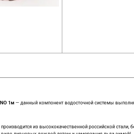
SNO 1м
— данный компонент водосточной системы выполн
 производится из высококачественной российской стали,
 виде ливневых дождей летом и намерзания льда зимой!