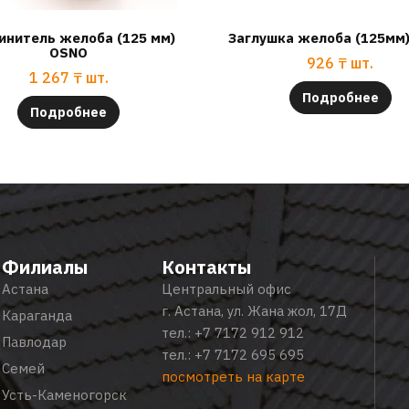
инитель желоба (125 мм)
Заглушка желоба (125мм
OSNO
926
₸
шт.
1 267
₸
шт.
Подробнее
Подробнее
Филиалы
Контакты
Астана
Центральный офис
г. Астана, ул. Жана жол, 17Д
Караганда
тел.:
+7 7172 912 912
Павлодар
тел.:
+7 7172 695 695
Семей
посмотреть на карте
Усть-Каменогорск