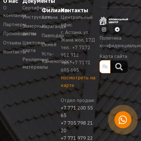
О нас
Документы
О
Сертификаты
Филиалы
Контакты
компании
Инструкции
Астана
Центральный
Партнеры
офис
Замерные
Караганда
г. Астана, ул.
Производство
листы
Павлодар
Политика
Жана жол, 17Д
Отзывы
Цветовая
Семей
конфиденциальн
тел.:
+7 7172
карта
Контакты
Усть-
912 912
Карта сайта
Рекламные
Каменогорск
тел.:
+7 7172
материалы
695 695
посмотреть на
карте
Отдел продаж:
+7 771 200 55
65
+7 705 798 21
20
+7 771 979 22