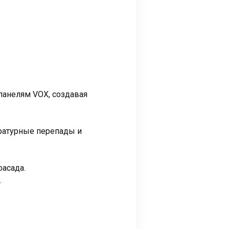
панелям VOX, создавая
ратурные перепады и
асада.
.