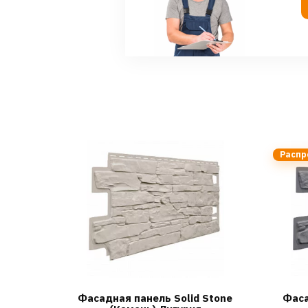
Распр
Фасадная панель Solid Stone
Фаса