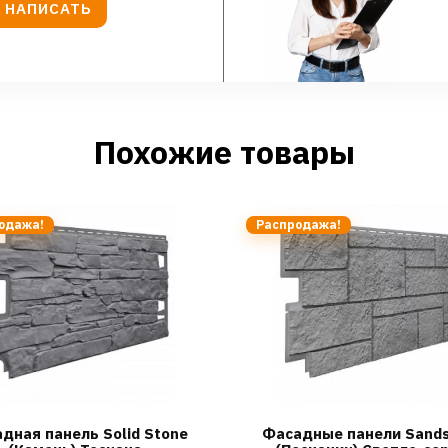
НАПИСАТЬ
Похожие товары
одажа!
Распродажа!
дная панель Solid Stone
Фасадные панели Sand