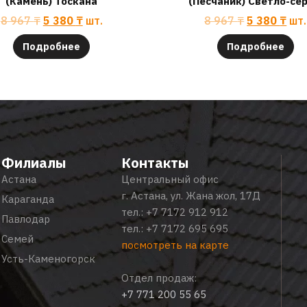
(Камень) Тоскана
(Песчаник) Светло-се
8 967
₸
5 380
₸
шт.
8 967
₸
5 380
₸
шт.
Подробнее
Подробнее
Филиалы
Контакты
Астана
Центральный офис
г. Астана, ул. Жана жол, 17Д
Караганда
тел.:
+7 7172 912 912
Павлодар
тел.:
+7 7172 695 695
Семей
посмотреть на карте
Усть-Каменогорск
Отдел продаж:
+7 771 200 55 65