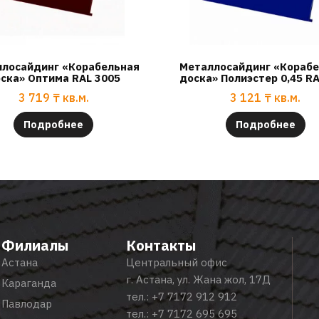
лосайдинг «Корабельная
Металлосайдинг «Кораб
ска» Оптима RAL 3005
доска» Полиэстер 0,45 R
3 719
₸
кв.м.
3 121
₸
кв.м.
Подробнее
Подробнее
Филиалы
Контакты
Астана
Центральный офис
г. Астана, ул. Жана жол, 17Д
Караганда
тел.:
+7 7172 912 912
Павлодар
тел.:
+7 7172 695 695