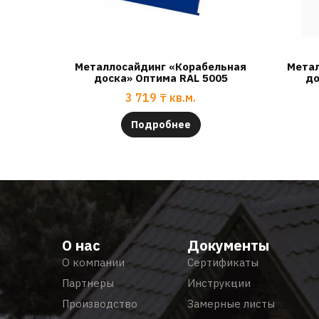
Металлосайдинг «Корабельная
Метал
доска» Оптима RAL 5005
до
3 719
₸
кв.м.
Подробнее
О нас
Документы
О компании
Сертификаты
Партнеры
Инструкции
Производство
Замерные листы