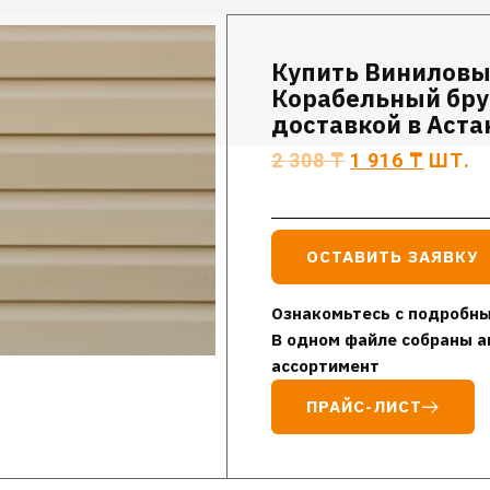
Купить Виниловый
Корабельный бру
доставкой в Аста
2 308
₸
1 916
₸
ШТ.
ОСТАВИТЬ ЗАЯВКУ
Ознакомьтесь с подробны
В одном файле собраны а
ассортимент
ПРАЙС-ЛИСТ