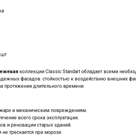
ка
 шт
бежевая
коллекции Classic Standart обладает всеми необ
адежных фасадов: стойкостью к воздействию внешних фак
на протяжении длительного времени.
, жаре и механическим повреждениям.
течение всего срока эксплуатации.
ов и реновации старых зданий.
 не трескается при морозе.