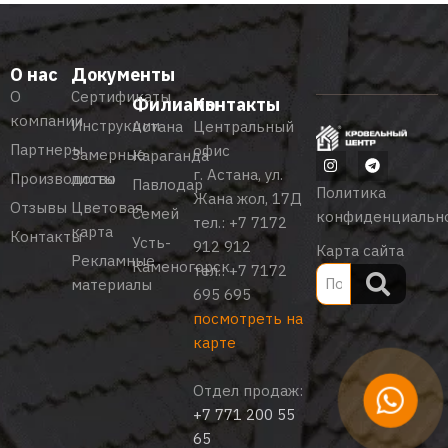
О нас
Документы
О
Сертификаты
Филиалы
Контакты
компании
Инструкции
Астана
Центральный
Партнеры
офис
Замерные
Караганда
г. Астана, ул.
Производство
листы
Павлодар
Политика
Жана жол, 17Д
Отзывы
Цветовая
Семей
конфиденциальн
тел.:
+7 7172
карта
Контакты
Усть-
912 912
Карта сайта
Рекламные
Каменогорск
тел.:
+7 7172
материалы
695 695
посмотреть на
карте
Отдел продаж:
+7 771 200 55
65