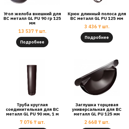
Угол желоба внешний для
Крюк длинный полоса для
ВС металл GL PU 90 гр 125
ВС металл GL PU 125 мм
мм
3 436
₸
шт.
13 537
₸
шт.
Подробнее
Подробнее
Труба круглая
Заглушка торцевая
соединительная для ВС
универсальная для ВС
металл GL PU 90 мм, 1 м
металл GL PU 125 мм
7 076
₸
шт.
2 668
₸
шт.