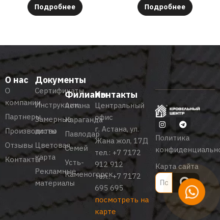
Подробнее
Подробнее
О нас
Документы
О
Сертификаты
Филиалы
Контакты
компании
Инструкции
Астана
Центральный
Партнеры
офис
Замерные
Караганда
г. Астана, ул.
Производство
листы
Павлодар
Политика
Жана жол, 17Д
Отзывы
Цветовая
Семей
конфиденциальн
тел.:
+7 7172
карта
Контакты
Усть-
912 912
Карта сайта
Рекламные
Каменогорск
тел.:
+7 7172
материалы
695 695
посмотреть на
карте