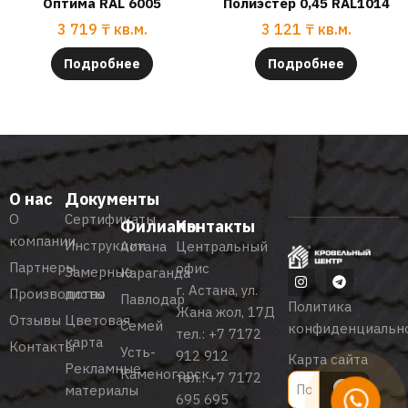
Оптима RAL 6005
Полиэстер 0,45 RAL1014
3 719
₸
кв.м.
3 121
₸
кв.м.
Подробнее
Подробнее
О нас
Документы
О
Сертификаты
Филиалы
Контакты
компании
Инструкции
Астана
Центральный
Партнеры
офис
Замерные
Караганда
г. Астана, ул.
Производство
листы
Павлодар
Политика
Жана жол, 17Д
Отзывы
Цветовая
Семей
конфиденциальн
тел.:
+7 7172
карта
Контакты
Усть-
912 912
Карта сайта
Рекламные
Каменогорск
тел.:
+7 7172
материалы
695 695