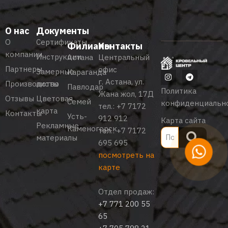
О нас
Документы
О
Сертификаты
Филиалы
Контакты
компании
Инструкции
Астана
Центральный
Партнеры
офис
Замерные
Караганда
г. Астана, ул.
Производство
листы
Павлодар
Политика
Жана жол, 17Д
Отзывы
Цветовая
Семей
конфиденциальн
тел.:
+7 7172
карта
Контакты
Усть-
912 912
Карта сайта
Рекламные
Каменогорск
тел.:
+7 7172
материалы
695 695
посмотреть на
карте
Отдел продаж:
+7 771 200 55
65