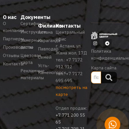
О нас
Документы
О
Сертификаты
Филиалы
Контакты
компании
Инструкции
Астана
Центральный
Партнеры
офис
Замерные
Караганда
г. Астана, ул.
Производство
листы
Павлодар
Политика
Жана жол, 17Д
Отзывы
Цветовая
Семей
конфиденциальн
тел.:
+7 7172
карта
Контакты
Усть-
912 912
Карта сайта
Рекламные
Каменогорск
тел.:
+7 7172
материалы
695 695
посмотреть на
карте
Отдел продаж:
+7 771 200 55
65
+7 705 798 21