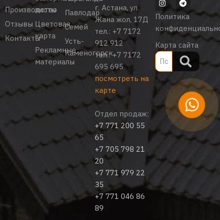
г. Астана, ул.
Производство
листы
Павлодар
Политика
Жана жол, 17Д
Отзывы
Цветовая
Семей
конфиденциальн
тел.:
+7 7172
карта
Контакты
Усть-
912 912
Карта сайта
Рекламные
Каменогорск
тел.:
+7 7172
материалы
695 695
посмотреть на
карте
Отдел продаж:
+7 771 200 55
65
+7 705 798 21
20
+7 771 979 22
35
+7 771 046 86
89