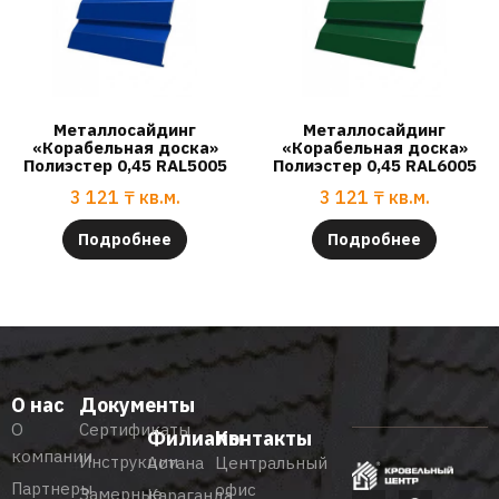
Металлосайдинг
Металлосайдинг
«Корабельная доска»
«Корабельная доска»
Полиэстер 0,45 RAL5005
Полиэстер 0,45 RAL6005
3 121
₸
кв.м.
3 121
₸
кв.м.
Подробнее
Подробнее
О нас
Документы
О
Сертификаты
Филиалы
Контакты
компании
Инструкции
Астана
Центральный
Партнеры
офис
Замерные
Караганда