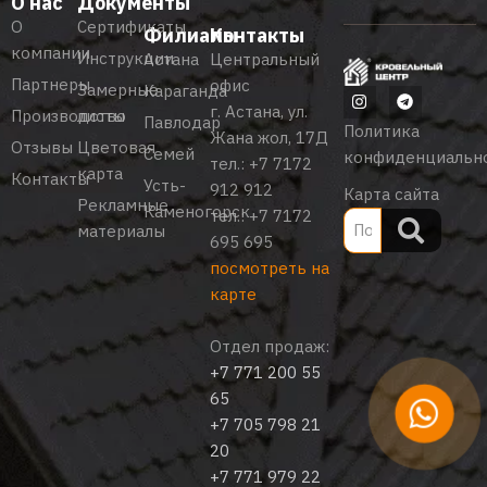
О нас
Документы
О
Сертификаты
Филиалы
Контакты
компании
Инструкции
Астана
Центральный
Партнеры
офис
Замерные
Караганда
г. Астана, ул.
Производство
листы
Павлодар
Политика
Жана жол, 17Д
Отзывы
Цветовая
Семей
конфиденциальн
тел.:
+7 7172
карта
Контакты
Усть-
912 912
Карта сайта
Рекламные
Каменогорск
тел.:
+7 7172
материалы
695 695
посмотреть на
карте
Отдел продаж:
+7 771 200 55
65
+7 705 798 21
20
+7 771 979 22