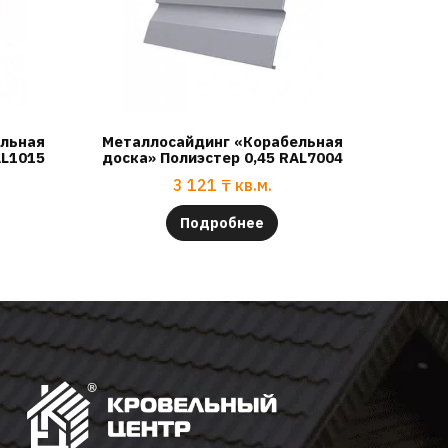
ельная
Металлосайдинг «Корабельная
AL1015
доска» Полиэстер 0,45 RAL7004
3 121
₸
кв.м.
Подробнее