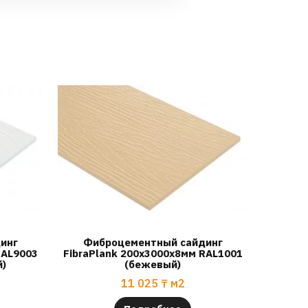
инг
Фиброцементный сайдинг
RAL9003
FibraPlank 200х3000х8мм RAL1001
й)
(бежевый)
11 025
₸
м2