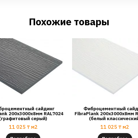
Похожие товары
броцементный сайдинг
Фиброцементный сайд
lank 200х3000х8мм RAL7024
FibraPlank 200х3000х8мм 
(графитовый серый)
(белый классически
11 025
₸
м2
11 025
₸
м2