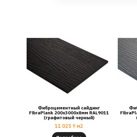
Фиброцементный сайдинг
Фи
FibraPlank 200х3000х8мм RAL9011
FibraP
(графитовый черный)
11 025
₸
м2