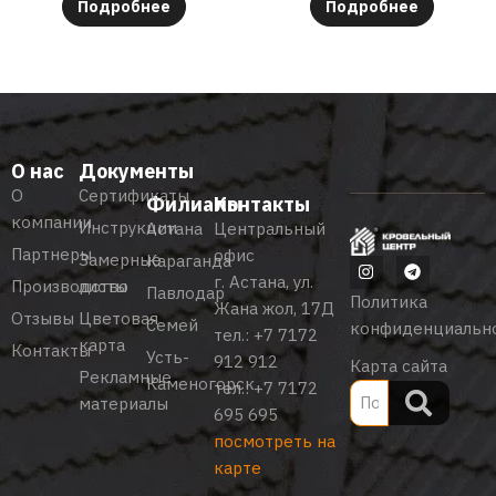
Подробнее
Подробнее
О нас
Документы
О
Сертификаты
Филиалы
Контакты
компании
Инструкции
Астана
Центральный
Партнеры
офис
Замерные
Караганда
г. Астана, ул.
Производство
листы
Павлодар
Политика
Жана жол, 17Д
Отзывы
Цветовая
Семей
конфиденциальн
тел.:
+7 7172
карта
Контакты
Усть-
912 912
Карта сайта
Рекламные
Каменогорск
тел.:
+7 7172
материалы
695 695
посмотреть на
карте