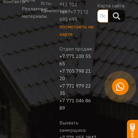
Контакты
Усть-
912 912
Карта сайта
Рекламные
Каменогорск
тел.:
+7 7172
материалы
695 695
посмотреть на
карте
Отдел продаж:
+7 771 200 55
65
+7 705 798 21
20
+7 771 979 22
35
+7 771 046 86
89
Вызвать
замерщика:
+7 771 055 2847