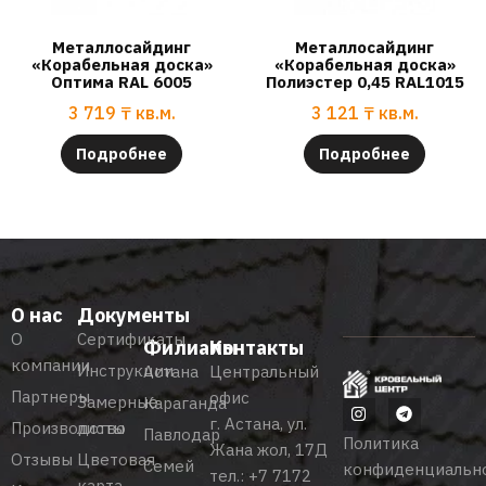
Металлосайдинг
Металлосайдинг
«Корабельная доска»
«Корабельная доска»
Оптима RAL 6005
Полиэстер 0,45 RAL1015
3 719
₸
кв.м.
3 121
₸
кв.м.
Подробнее
Подробнее
О нас
Документы
О
Сертификаты
Филиалы
Контакты
компании
Инструкции
Астана
Центральный
Партнеры
офис
Замерные
Караганда
г. Астана, ул.
Производство
листы
Павлодар
Политика
Жана жол, 17Д
Отзывы
Цветовая
Семей
конфиденциальн
тел.:
+7 7172
карта