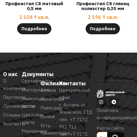
Профнастил С8 матовый
Профнастил С8 глянец
0,5 мм
полиэстер 0,35 мм
3 104
₸
кв.м.
2 196
₸
кв.м.
Подробнее
Подробнее
О нас
Документы
О
Сертификаты
Филиалы
Контакты
компании
Инструкции
Астана
Центральный
Партнеры
офис
Замерные
Караганда
г. Астана, ул.
Производство
листы
Павлодар
Политика
Жана жол, 17Д
Отзывы
Цветовая
Семей
конфиденциальн
тел.:
+7 7172
карта
Контакты
Усть-
912 912
Карта сайта
Рекламные
Каменогорск
тел.:
+7 7172