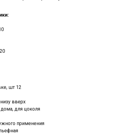
ики:
10
120
ке, шт 12
снизу вверх
дома, для цоколя
ружного применения
льефная