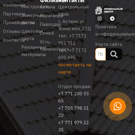
Филиалы
Контакты
компании
Инструкции
Астана
Центральный
Партнеры
офис
Замерные
Караганда
г. Астана, ул.
Производство
листы
Павлодар
Политика
Жана жол, 17Д
Отзывы
Цветовая
Семей
конфиденциальн
тел.:
+7 7172
карта
Контакты
Усть-
912 912
Карта сайта
Рекламные
Каменогорск
тел.:
+7 7172
материалы
695 695
посмотреть на
карте
Отдел продаж:
+7 771 200 55
65
+7 705 798 21
20
+7 771 979 22
35