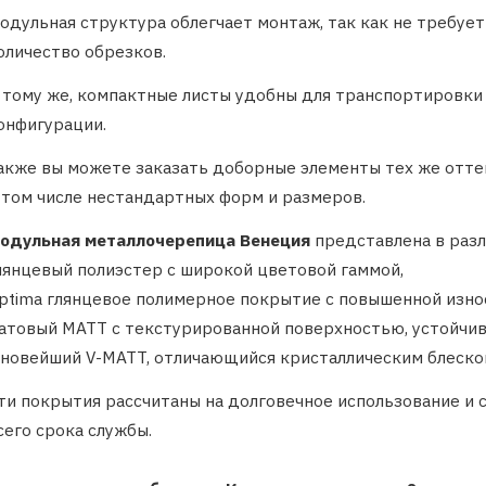
одульная структура облегчает монтаж, так как не требуе
оличество обрезков.
 тому же, компактные листы удобны для транспортировк
онфигурации.
акже вы можете заказать доборные элементы тех же оттен
 том числе нестандартных форм и размеров.
одульная металлочерепица Венеция
представлена в разл
лянцевый полиэстер с широкой цветовой гаммой,
ptima глянцевое полимерное покрытие с повышенной изно
атовый MATT с текстурированной поверхностью, устойчив
 новейший V-MATT, отличающийся кристаллическим блеско
ти покрытия рассчитаны на долговечное использование и
сего срока службы.