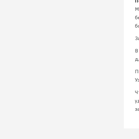
П
М
б
б
З
В
д
П
У
Ч
у
з