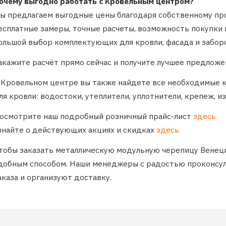
очему выгодно работать с Кровельным центром?
ы предлагаем выгодные цены благодаря собственному про
есплатные замеры, точные расчеты, возможность покупки в
ольшой выбор комплектующих для кровли, фасада и забор
акажите расчёт прямо сейчас и получите лучшее предложе
 Кровельном центре вы также найдете все необходимые
ля кровли: водостоки, утеплители, уплотнители, крепеж, и
осмотрите наш подробный розничный прайс-лист
здесь
знайте о действующих акциях и скидках
здесь
тобы заказать металлическую модульную черепицу Венеция
добным способом. Наши менеджеры с радостью проконсул
аказа и организуют доставку.