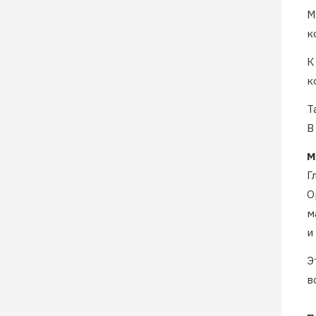
М
к
К
к
Т
В
М
Г
O
м
и
Э
в