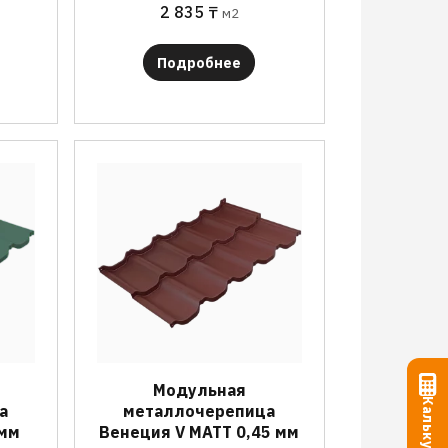
2 835
₸
м2
Подробнее
Модульная
Калькулятор
а
металлочерепица
 мм
Венеция V МАТТ 0,45 мм