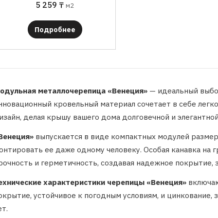
5 259
₸
м2
Подробнее
одульная металлочерепица «Венеция»
— идеальный выбор
нновационный кровельный материал сочетает в себе легко
изайн, делая крышу вашего дома долговечной и элегантной
Венеция»
выпускается в виде компактных модулей размером
онтировать ее даже одному человеку. Особая канавка на 
рочность и герметичность, создавая надежное покрытие, 
ехнические характеристики черепицы «Венеция»
включаю
окрытие, устойчивое к погодным условиям, и цинкование,
ет.