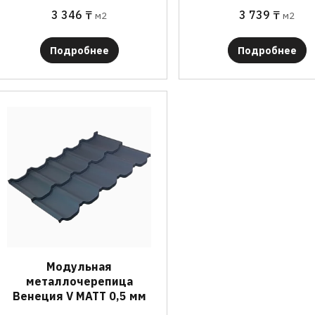
3 346
₸
3 739
₸
м2
м2
Подробнее
Подробнее
Модульная
металлочерепица
Венеция V МАТТ 0,5 мм