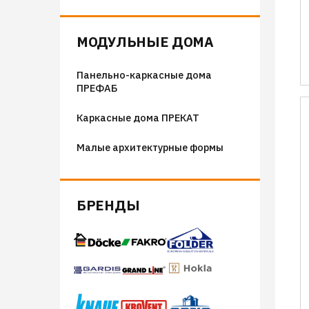
Флюгера
Адресные таблички, указатели,
МОДУЛЬНЫЕ ДОМА
декор
Панельно-каркасные дома
Козырьки на входные группы
ПРЕФАБ
Сборные мангалы
Каркасные дома ПРЕКАТ
Костровые чаши
Малые архитектурные формы
БРЕНДЫ