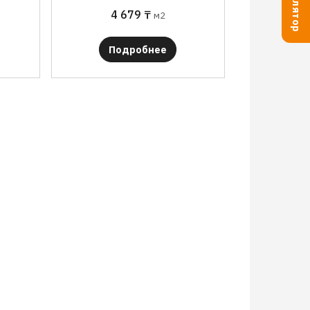
4 679
₸
м2
Подробнее