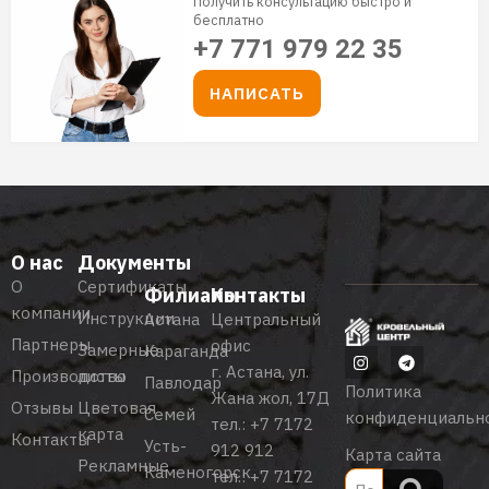
Получить консультацию быстро и
бесплатно
+7 771 979 22 35
НАПИСАТЬ
О нас
Документы
О
Сертификаты
Филиалы
Контакты
компании
Инструкции
Астана
Центральный
Партнеры
офис
Замерные
Караганда
г. Астана, ул.
Производство
листы
Павлодар
Политика
Жана жол, 17Д
Отзывы
Цветовая
Семей
конфиденциальн
тел.:
+7 7172
карта
Контакты
Усть-
912 912
Карта сайта
Рекламные
Каменогорск
тел.:
+7 7172